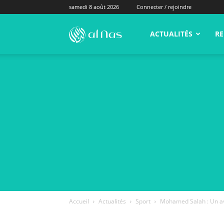
samedi 8 août 2026
Connecter / rejoindre
alNas.fr
ACTUALITÉS
RE
Accueil
Actualités
Sport
Mohamed Salah : Un av