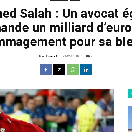
d Salah : Un avocat é
ande un milliard d’euro
magement pour sa bl
Par
Youcef
-
29/05/2018
0