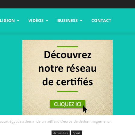
LIGION
VIDÉOS
BUSINESS
CONTACT
ocat égyptien demande un milliard d’euros de dédommagement...
Actualités
Sport