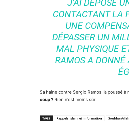
J’AI DÉPOSÉ U
CONTACTANT LA F
UNE COMPENSA
DÉPASSER UN MILL
MAL PHYSIQUE E
RAMOS A DONNÉ 
ÉG
Sa haine contre Sergio Ramos l’a poussé à ré
coup ?
Rien n’est moins sûr
TAGS
Rappels_islam_et_information
SoubhanAlla