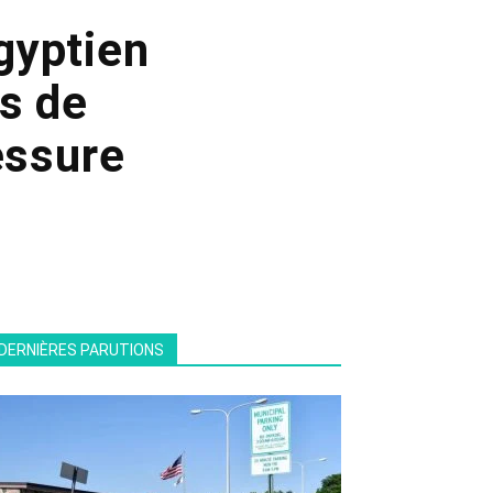
gyptien
s de
essure
DERNIÈRES PARUTIONS