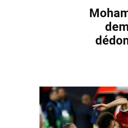
Mohame
dem
dédom