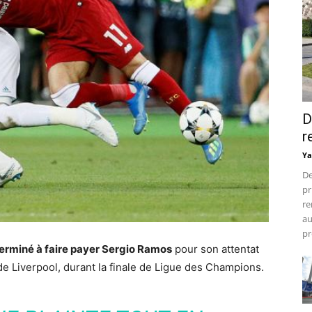
D
r
Ya
De
pr
re
au
pr
erminé à faire payer Sergio Ramos
pour son attentat
e Liverpool, durant la finale de Ligue des Champions.