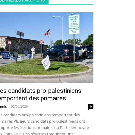
DERNIÈRES PARUTIONS
es candidats pro-palestiniens
emportent des primaires
nnis
-
06/08/2026
0
s candidats pro-palestiniens remportent des
imaires Plusieurs candidats pro-palestiniens ont
mporté les élections primaires du Parti démocrate
x États-Unis. Ces résultats traduisent une