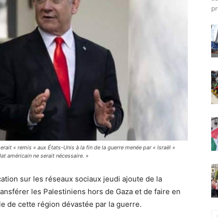
pr
it « remis » aux États-Unis à la fin de la guerre menée par « Israël »
dat américain ne serait nécessaire. »
tion sur les réseaux sociaux jeudi ajoute de la
ansférer les Palestiniens hors de Gaza et de faire en
le de cette région dévastée par la guerre.