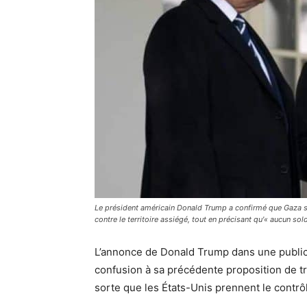
Le président américain Donald Trump a confirmé que Gaza sera
contre le territoire assiégé, tout en précisant qu'« aucun sol
L’annonce de Donald Trump dans une publica
confusion à sa précédente proposition de tr
sorte que les États-Unis prennent le contrô