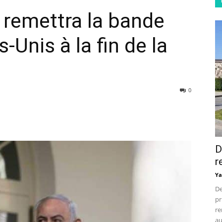
» remettra la bande
-Unis à la fin de la
0
D
r
Ya
De
pr
re
au