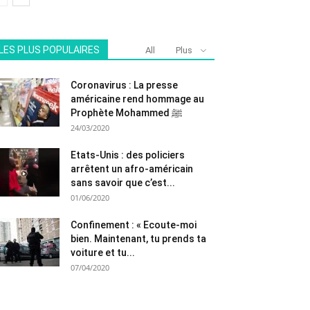
LES PLUS POPULAIRES
All
Plus
Coronavirus : La presse
américaine rend hommage au
Prophète Mohammed ﷺ
24/03/2020
Etats-Unis : des policiers
arrêtent un afro-américain
sans savoir que c’est...
01/06/2020
Confinement : « Ecoute-moi
bien. Maintenant, tu prends ta
voiture et tu...
07/04/2020