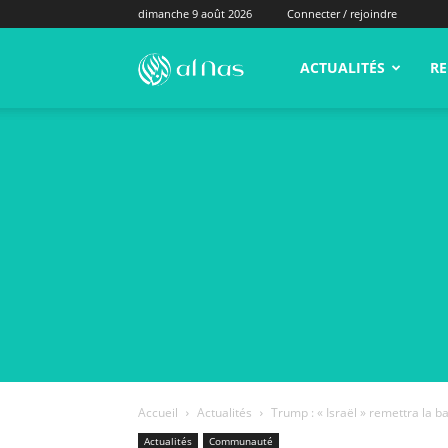
dimanche 9 août 2026
Connecter / rejoindre
alNas.fr
ACTUALITÉS
RE
Accueil
Actualités
Trump : « Israël » remettra la b
Actualités
Communauté