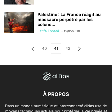
Palestine : La France réagit au
massacre perpétré par les
colons...
Latifa Ennabili
-
15/05/2018
40
41
42
À PROPOS
Dans un monde numérique et interconnecté alNas use de
moyens techniques actuels pour protéger la Vie privée et