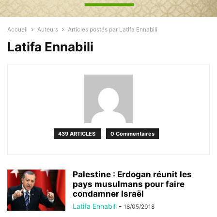
Accueil
Auteurs
Articles postés par Latifa Ennabili
Latifa Ennabili
439 ARTICLES
0 Commentaires
Palestine : Erdogan réunit les
pays musulmans pour faire
condamner Israël
Latifa Ennabili
-
18/05/2018