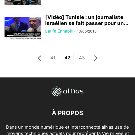
[Vidéo] Tunisie : un journaliste
israélien se fait passer pour un...
Latifa Ennabili
-
10/05/2018
41
42
43
À PROPOS
Dans un monde numérique et interconnecté alNas use de
moyens techniques actuels pour protéger la Vie privée et