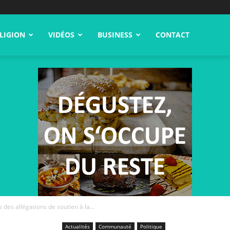
LIGION
VIDÉOS
BUSINESS
CONTACT
des allégations de soutien à la...
Actualités
Communauté
Politique