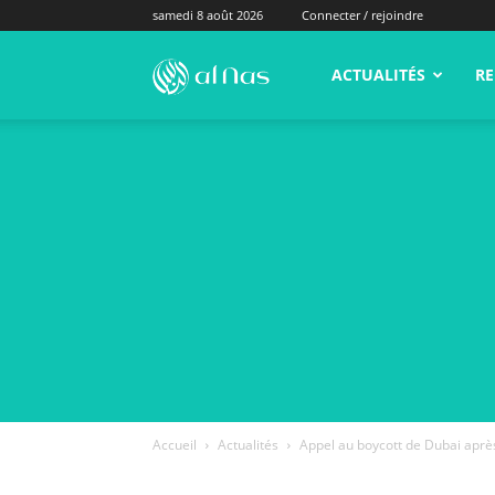
samedi 8 août 2026
Connecter / rejoindre
alNas.fr
ACTUALITÉS
RE
Accueil
Actualités
Appel au boycott de Dubai après 