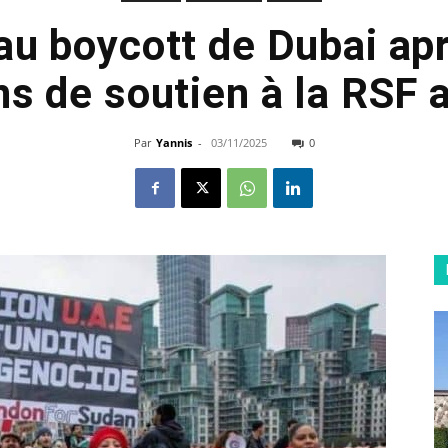
au boycott de Dubai ap
ns de soutien à la RSF
Par
Yannis
-
03/11/2025
0