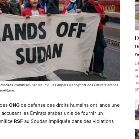
D
r
Ya
De
pr
re
au
s atrocités commises par les RSF, les appels au boycott des Émirats arabes
pr
militaire.
t des
ONG
de défense des droits humains ont lancé une
, accusant les Émirats arabes unis de fournir un
 milice
RSF
au Soudan impliquée dans des violations