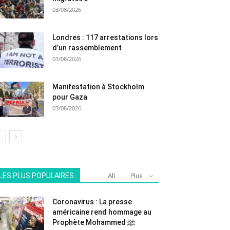
03/08/2026
Londres : 117 arrestations lors
d’un rassemblement
03/08/2026
Manifestation à Stockholm
pour Gaza
03/08/2026
LES PLUS POPULAIRES
All
Plus
Coronavirus : La presse
américaine rend hommage au
Prophète Mohammed ﷺ