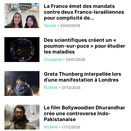
La France émet des mandats
contre deux Franco-Israéliennes
pour complicité de...
Yannis
-
03/02/2026
Des scientifiques créent un «
poumon-sur-puce » pour étudier
les maladies
Oussama
-
05/01/2026
Greta Thunberg interpellée lors
d’une manifestation à Londres
Rizlene
-
27/12/2025
Le film Bollywoodien Dhurandhar
crée une controverse Indo-
Pakistanaise
Rizlene
-
17/12/2025