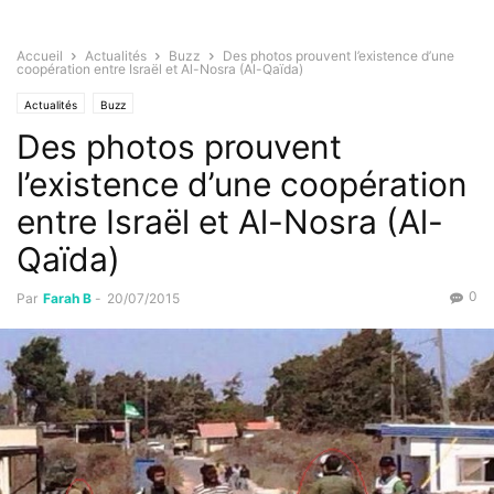
Accueil
Actualités
Buzz
Des photos prouvent l’existence d’une
coopération entre Israël et Al-Nosra (Al-Qaïda)
Actualités
Buzz
Des photos prouvent
l’existence d’une coopération
entre Israël et Al-Nosra (Al-
Qaïda)
0
Par
Farah B
-
20/07/2015