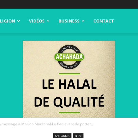
LIGION
VIDÉOS
BUSINESS
CONTACT
 message à Marion Maréchal-Le Pen avant de porter...
Actualités
Buzz