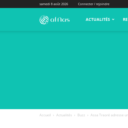
samedi 8 août 2026
Connecter / rejoindre
alNas.fr
ACTUALITÉS
RE
Accueil
Actualités
Buzz
Assa Traoré adresse un