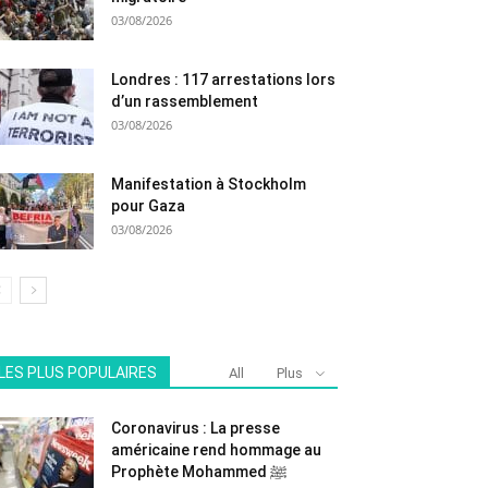
03/08/2026
Londres : 117 arrestations lors
d’un rassemblement
03/08/2026
Manifestation à Stockholm
pour Gaza
03/08/2026
LES PLUS POPULAIRES
All
Plus
Coronavirus : La presse
américaine rend hommage au
Prophète Mohammed ﷺ