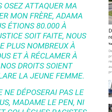
S OSEZ ATTAQUER MA
UER MON FRÈRE, ADAMA
S ÉTIONS 80.000 À
D
TICE SOIT FAITE, NOUS
r
E PLUS NOMBREUX À
Ya
De
OUS ET À RÉCLAMER À
pr
re
NOS DROITS SOIENT
au
pr
CLARE LA JEUNE FEMME.
E NE DÉPOSERAI PAS LE
US, MADAME LE PEN, NI