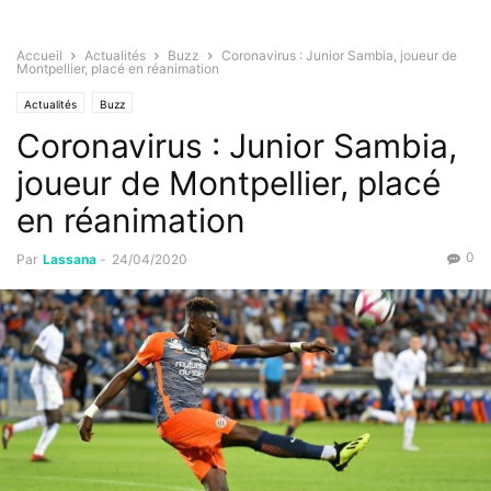
Accueil
Actualités
Buzz
Coronavirus : Junior Sambia, joueur de
Montpellier, placé en réanimation
Actualités
Buzz
Coronavirus : Junior Sambia,
joueur de Montpellier, placé
en réanimation
0
Par
Lassana
-
24/04/2020