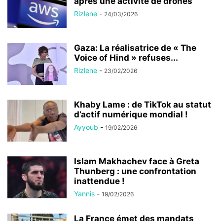
après une activité de drones
Rizlene
-
24/03/2026
Gaza: La réalisatrice de « The
Voice of Hind » refuses...
Rizlene
-
23/02/2026
Khaby Lame : de TikTok au statut
d’actif numérique mondial !
Ayyoub
-
19/02/2026
Islam Makhachev face à Greta
Thunberg : une confrontation
inattendue !
Yannis
-
19/02/2026
La France émet des mandats