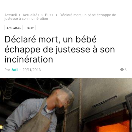
Accueil
Actualités
Buzz
Déclaré mort, un bébé échappe de
justesse à son incinération
Actualités
Buzz
Déclaré mort, un bébé
échappe de justesse à son
incinération
0
Par
Adil
-
29/11/2013