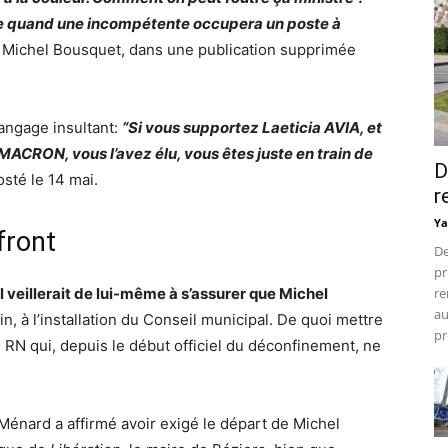
inte quand une incompétente occupera un poste à
mai Michel Bousquet, dans une publication supprimée
 langage insultant:
“Si vous supportez Laeticia AVIA, et
ACRON, vous l’avez élu, vous êtes juste en train de
D
osté le 14 mai.
r
Ya
front
De
pr
l veillerait de lui-même à s’assurer que Michel
re
au
in, à l’installation du Conseil municipal. De quoi mettre
pr
RN qui, depuis le début officiel du déconfinement, ne
Ménard a affirmé avoir exigé le départ de Michel