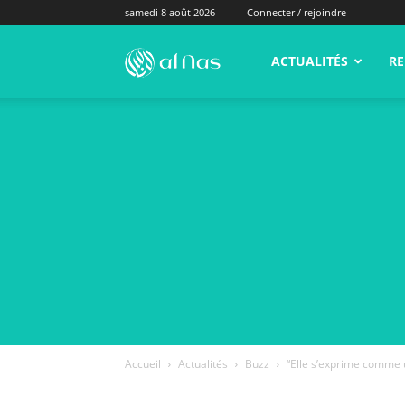
samedi 8 août 2026
Connecter / rejoindre
alNas.fr
ACTUALITÉS
RE
Accueil
Actualités
Buzz
“Elle s’exprime comme u