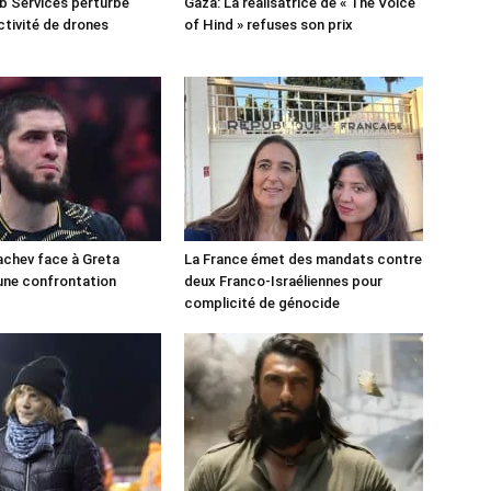
 Services perturbé
Gaza: La réalisatrice de « The Voice
ctivité de drones
of Hind » refuses son prix
chev face à Greta
La France émet des mandats contre
une confrontation
deux Franco-Israéliennes pour
!
complicité de génocide