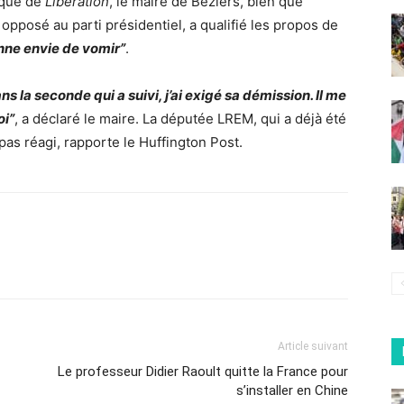
tique de
Libération
, le maire de Béziers, bien que
opposé au parti présidentiel, a qualifié les propos de
onne envie de vomir”
.
s la seconde qui a suivi, j’ai exigé sa démission. Il me
oi”
, a déclaré le maire. La députée LREM, qui a déjà été
 pas réagi, rapporte le Huffington Post.
Article suivant
Le professeur Didier Raoult quitte la France pour
s’installer en Chine