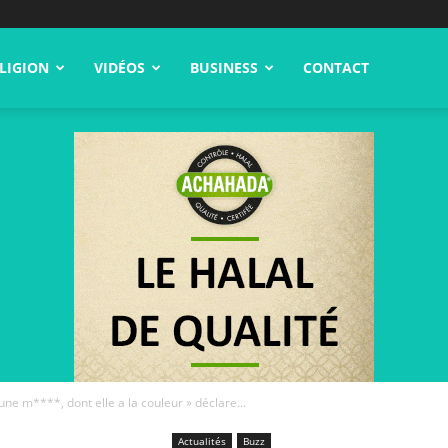
LIGION
VIDÉOS
BUSINESS
CONTACT
ne m****, dont elle a la couleur » déclare...
Actualités
Buzz