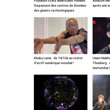
Plusieurs États américains freinent
Amazon Web
l’expansion des centres de données
après une a
des géants technologiques
Khaby Lame : de TikTok au statut
Islam Makha
d’actif numérique mondial !
Thunberg : 
inattendue 