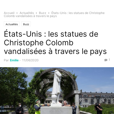
Accueil
Actualités
Buzz
États-Unis : les statues de Christophe
Colomb vandalisées à travers le pays
Actualités
Buzz
États-Unis : les statues de
Christophe Colomb
vandalisées à travers le pays
1
Par
Emilie
-
11/06/2020