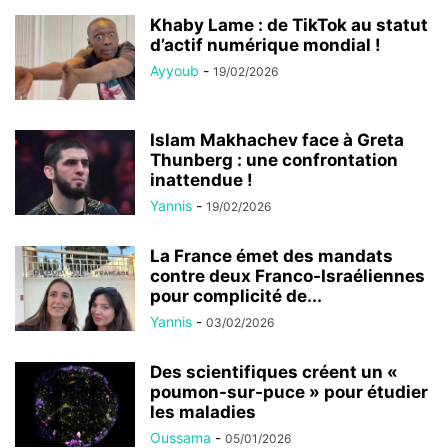
Khaby Lame : de TikTok au statut
d’actif numérique mondial !
Ayyoub
-
19/02/2026
Islam Makhachev face à Greta
Thunberg : une confrontation
inattendue !
Yannis
-
19/02/2026
La France émet des mandats
contre deux Franco-Israéliennes
pour complicité de...
Yannis
-
03/02/2026
Des scientifiques créent un «
poumon-sur-puce » pour étudier
les maladies
Oussama
-
05/01/2026