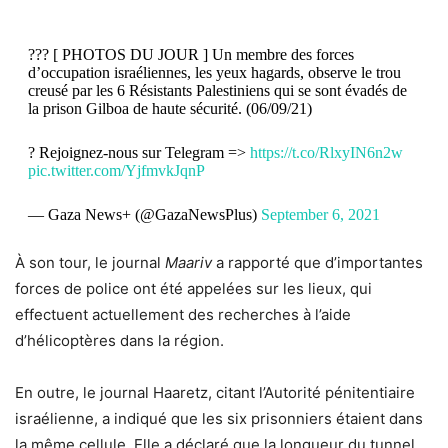
??? [ PHOTOS DU JOUR ] Un membre des forces
d’occupation israéliennes, les yeux hagards, observe le trou
creusé par les 6 Résistants Palestiniens qui se sont évadés de
la prison Gilboa de haute sécurité. (06/09/21)
? Rejoignez-nous sur Telegram =>
https://t.co/RlxyIN6n2w
pic.twitter.com/YjfmvkJqnP
— Gaza News+ (@GazaNewsPlus)
September 6, 2021
À son tour, le journal
Maariv
a rapporté que d’importantes
forces de police ont été appelées sur les lieux, qui
effectuent actuellement des recherches à l’aide
d’hélicoptères dans la région.
En outre, le journal Haaretz, citant l’Autorité pénitentiaire
israélienne, a indiqué que les six prisonniers étaient dans
la même cellule. Elle a déclaré que la longueur du tunnel