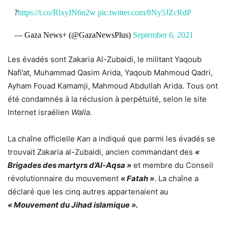
?
https://t.co/RlxyIN6n2w
pic.twitter.com/8Ny5JZcRdP
— Gaza News+ (@GazaNewsPlus)
September 6, 2021
Les évadés sont Zakaria Al-Zubaidi, le militant Yaqoub
Nafi’at, Muhammad Qasim Arida, Yaqoub Mahmoud Qadri,
Ayham Fouad Kamamji, Mahmoud Abdullah Arida. Tous ont
été condamnés à la réclusion à perpétuité, selon le site
Internet israélien
Walla.
La chaîne officielle
Kan
a indiqué que parmi les évadés se
trouvait Zakaria al-Zubaidi, ancien commandant des
«
Brigades des martyrs d’Al-Aqsa »
et membre du Conseil
révolutionnaire du mouvement
« Fatah »
. La chaîne a
déclaré que les cinq autres appartenaient au
« Mouvement du Jihad islamique ».