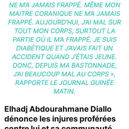
NE M’A JAMAIS FRAPPÉ. MÊME MON
MAITRE
CORANIQUE
NE M’A JAMAIS
FRAPPÉ. AUJOURD’HUI, J’AI MAL SUR
TOUT MON CORPS, SURTOUT LA
PARTIE OÙ IL M’A FRAPPÉ. JE SUIS
DIABÉTIQUE ET J’AVAIS FAIT UN
ACCIDENT QUAND J’ÉTAIS JEUNE.
DONC, DEPUIS MA BASTONNADE,
J’AI BEAUCOUP MAL AU CORPS »,
RAPPORTE LE JOURNAL
GUINÉE
MATIN.
Elhadj Abdourahmane Diallo
dénonce les injures proférées
contre lui et sa communauté