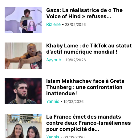
Gaza: La réalisatrice de « The
Voice of Hind » refuses...
Rizlene
-
23/02/2026
Khaby Lame : de TikTok au statut
d’actif numérique mondial !
Ayyoub
-
19/02/2026
Islam Makhachev face à Greta
Thunberg : une confrontation
inattendue !
Yannis
-
19/02/2026
La France émet des mandats
contre deux Franco-Israéliennes
pour complicité de...
Yannis
-
03/02/2026