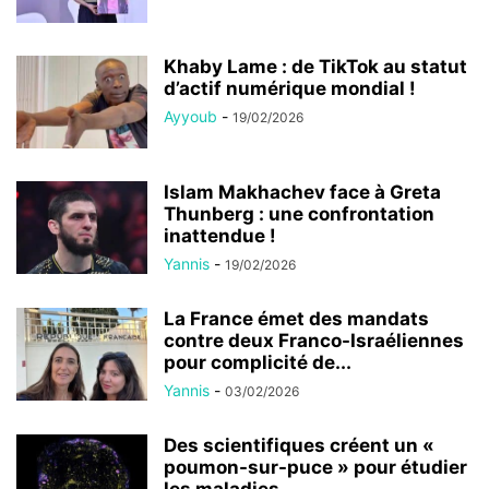
Khaby Lame : de TikTok au statut
d’actif numérique mondial !
Ayyoub
-
19/02/2026
Islam Makhachev face à Greta
Thunberg : une confrontation
inattendue !
Yannis
-
19/02/2026
La France émet des mandats
contre deux Franco-Israéliennes
pour complicité de...
Yannis
-
03/02/2026
Des scientifiques créent un «
poumon-sur-puce » pour étudier
les maladies