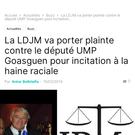
Accueil
Actualités
Buzz
La LDJM va porter plainte contre le
député UMP Goasguen pour incitation...
Actualités
Buzz
La LDJM va porter plainte
contre le député UMP
Goasguen pour incitation à la
haine raciale
0
Par
Antar Belkhelfa
-
15/02/2014