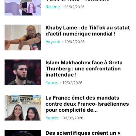
Rizlene
-
23/02/2026
Khaby Lame : de TikTok au statut
d’actif numérique mondial !
Ayyoub
-
19/02/2026
Islam Makhachev face à Greta
Thunberg : une confrontation
inattendue !
Yannis
-
19/02/2026
La France émet des mandats
contre deux Franco-Israéliennes
pour complicité de...
Yannis
-
03/02/2026
Des scientifiques créent un «