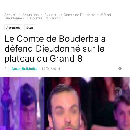
Accueil
Actualités
Buzz
Le Comte de Bouderbala défend
Dieudonné sur le plateau du Grand 8
Actualités
Buzz
Le Comte de Bouderbala
défend Dieudonné sur le
plateau du Grand 8
0
Par
Antar Belkhelfa
-
14/01/2014