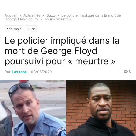
Accueil
Actualités
Buzz
Le policier impliqué dans la mort de
George Floyd poursuivi pour « meurtre »
Actualités
Buzz
Le policier impliqué dans la
mort de George Floyd
poursuivi pour « meurtre »
0
Par
Lassana
-
03/06/2020