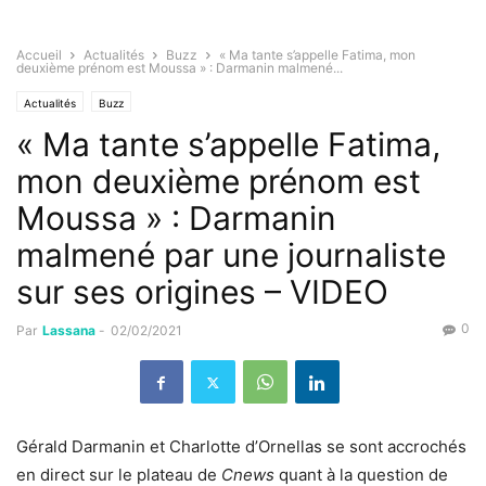
Accueil
Actualités
Buzz
« Ma tante s’appelle Fatima, mon
deuxième prénom est Moussa » : Darmanin malmené...
Actualités
Buzz
« Ma tante s’appelle Fatima,
mon deuxième prénom est
Moussa » : Darmanin
malmené par une journaliste
sur ses origines – VIDEO
0
Par
Lassana
-
02/02/2021
Gérald Darmanin et Charlotte d’Ornellas se sont accrochés
en direct sur le plateau de
Cnews
quant à la question de