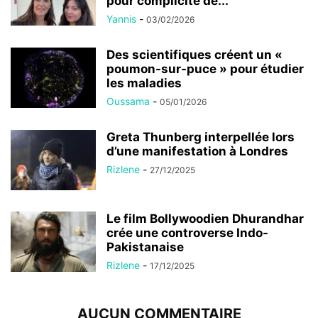
pour complicité de...
Yannis
-
03/02/2026
Des scientifiques créent un «
poumon-sur-puce » pour étudier
les maladies
Oussama
-
05/01/2026
Greta Thunberg interpellée lors
d’une manifestation à Londres
Rizlene
-
27/12/2025
Le film Bollywoodien Dhurandhar
crée une controverse Indo-
Pakistanaise
Rizlene
-
17/12/2025
AUCUN COMMENTAIRE