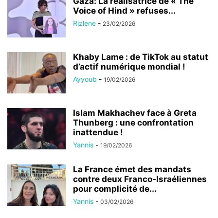
Gaza: La réalisatrice de « The
Voice of Hind » refuses...
Rizlene
-
23/02/2026
Khaby Lame : de TikTok au statut
d’actif numérique mondial !
Ayyoub
-
19/02/2026
Islam Makhachev face à Greta
Thunberg : une confrontation
inattendue !
Yannis
-
19/02/2026
La France émet des mandats
contre deux Franco-Israéliennes
pour complicité de...
Yannis
-
03/02/2026