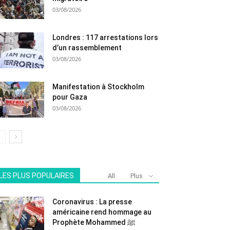
03/08/2026
Londres : 117 arrestations lors
d’un rassemblement
03/08/2026
Manifestation à Stockholm
pour Gaza
03/08/2026
LES PLUS POPULAIRES
All
Plus
Coronavirus : La presse
américaine rend hommage au
Prophète Mohammed ﷺ