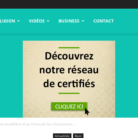
LIGION
VIDÉOS
BUSINESS
CONTACT
une serpillière et je m’essuie les chaussures...
Actualités
Buzz