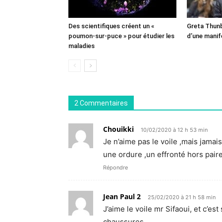
Des scientifiques créent un «
Greta Thunb
poumon-sur-puce » pour étudier les
d’une manif
maladies
2 Commentaires
Chouikki
10/02/2020 à 12 h 53 min
Je n’aime pas le voile ,mais jamai
une ordure ,un effronté hors pair
Répondre
Jean Paul 2
25/02/2020 à 21 h 58 min
J’aime le voile mr Sifaoui, et c’es
chaussures.