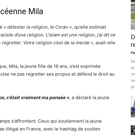
lycéenne Mila
ué
« détester la religion, le Coran »
, qu’elle estimait
ciste d’une religion. L’islam est une religion, j’ai dit ce
D
 regretter. Votre religion c’est de la merde »
, avait-elle
r
Ya
De
e, Mila, la jeune fille de 16 ans, s’est exprimée
pr
cise ne pas regretter ses propos et défend le droit au
re
au
pr
s, c’était vraiment ma pensée »
, a déclaré la jeune
mps s’affrontent. Ceux qui soutiennent la jeune
as illégal en France, avec le hashtag de soutien