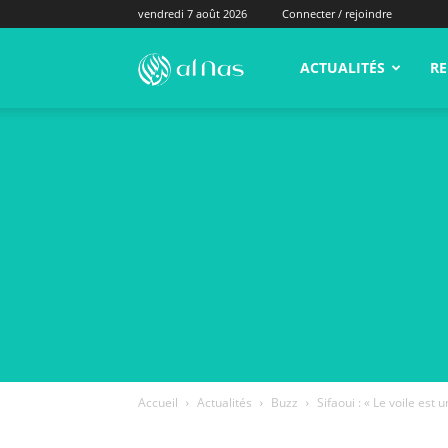
vendredi 7 août 2026
Connecter / rejoindre
alNas.fr
ACTUALITÉS
RE
Accueil
Actualités
Buzz
Sifaoui : « Le voile est 