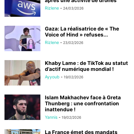
après une activité de drones
Rizlene
-
24/03/2026
Gaza: La réalisatrice de « The
Voice of Hind » refuses...
Rizlene
-
23/02/2026
Khaby Lame : de TikTok au statut
d’actif numérique mondial !
Ayyoub
-
19/02/2026
Islam Makhachev face à Greta
Thunberg : une confrontation
inattendue !
Yannis
-
19/02/2026
La France émet des mandats