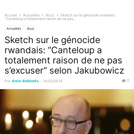
Accueil
Actualités
Buzz
Sketch sur le génocide rwandais:
“Canteloup a totalement raison de ne pas...
Actualités
Buzz
Sketch sur le génocide
rwandais: “Canteloup a
totalement raison de ne pas
s’excuser” selon Jakubowicz
0
Par
Antar Belkhelfa
-
14/02/2014