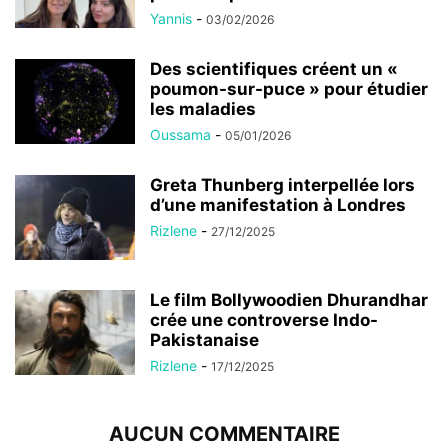
Yannis
-
03/02/2026
Des scientifiques créent un «
poumon-sur-puce » pour étudier
les maladies
Oussama
-
05/01/2026
Greta Thunberg interpellée lors
d’une manifestation à Londres
Rizlene
-
27/12/2025
Le film Bollywoodien Dhurandhar
crée une controverse Indo-
Pakistanaise
Rizlene
-
17/12/2025
AUCUN COMMENTAIRE