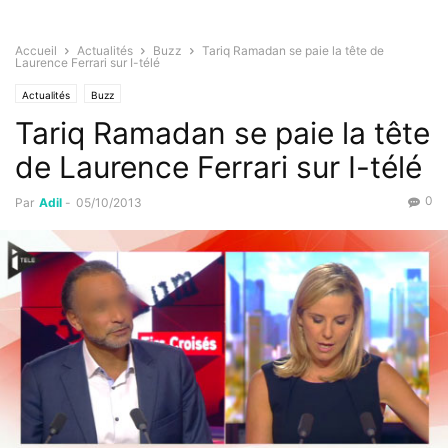
Accueil
Actualités
Buzz
Tariq Ramadan se paie la tête de
Laurence Ferrari sur I-télé
Actualités
Buzz
Tariq Ramadan se paie la tête
de Laurence Ferrari sur I-télé
0
Par
Adil
-
05/10/2013