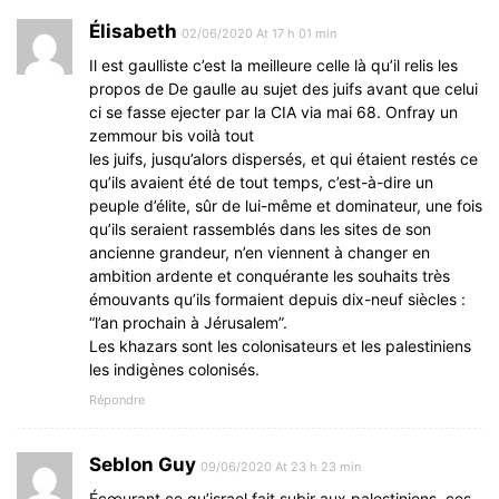
Élisabeth
02/06/2020 At 17 h 01 min
Il est gaulliste c’est la meilleure celle là qu’il relis les
propos de De gaulle au sujet des juifs avant que celui
ci se fasse ejecter par la CIA via mai 68. Onfray un
zemmour bis voilà tout
les juifs, jusqu’alors dispersés, et qui étaient restés ce
qu’ils avaient été de tout temps, c’est-à-dire un
peuple d’élite, sûr de lui-même et dominateur, une fois
qu’ils seraient rassemblés dans les sites de son
ancienne grandeur, n’en viennent à changer en
ambition ardente et conquérante les souhaits très
émouvants qu’ils formaient depuis dix-neuf siècles :
“l’an prochain à Jérusalem”.
Les khazars sont les colonisateurs et les palestiniens
les indigènes colonisés.
Répondre
Seblon Guy
09/06/2020 At 23 h 23 min
Écœurant ce qu’israel fait subir aux palestiniens, ces