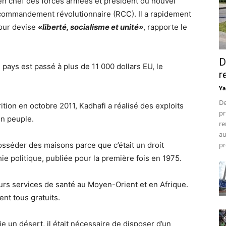
 en chef des forces armées et président du nouvel
e commandement révolutionnaire (RCC). Il a rapidement
pour devise
«liberté, socialisme et unité»
, rapporte le
D
 pays est passé à plus de 11 000 dollars EU, le
r
Ya
De
tion en octobre 2011, Kadhafi a réalisé des exploits
pr
on peuple.
re
au
posséder des maisons parce que c’était un droit
pr
hie politique, publiée pour la première fois en 1975.
urs services de santé au Moyen-Orient et en Afrique.
ent tous gratuits.
e un désert, il était nécessaire de disposer d’un