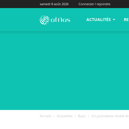
samedi 8 août 2026
Connecter / rejoindre
alNas.fr
ACTUALITÉS
RE
Accueil
Actualités
Buzz
Un journaliste révèle 