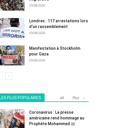
03/08/2026
Londres : 117 arrestations lors
d’un rassemblement
03/08/2026
Manifestation à Stockholm
pour Gaza
03/08/2026
LES PLUS POPULAIRES
All
Plus
Coronavirus : La presse
américaine rend hommage au
Prophète Mohammed ﷺ