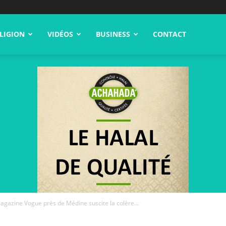
LIGION
VIDÉOS
BUSINESS
CONTACT
gazine Vogue près de Médine suscite la colère...