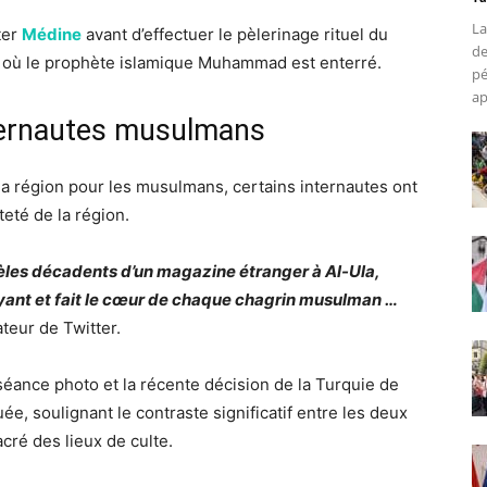
La
ter
Médine
avant d’effectuer le pèlerinage rituel du
de
te où le prophète islamique Muhammad est enterré.
pé
ap
ternautes musulmans
la région pour les musulmans, certains internautes ont
teté de la région.
es décadents d’un magazine étranger à Al-Ula,
oyant et fait le cœur de chaque chagrin musulman …
sateur de Twitter.
éance photo et la récente décision de la Turquie de
, soulignant le contraste significatif entre les deux
cré des lieux de culte.