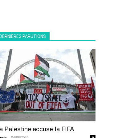
DERNIÈRES PARUTIONS
a Palestine accuse la FIFA
nnis
-
04/08/2026
0