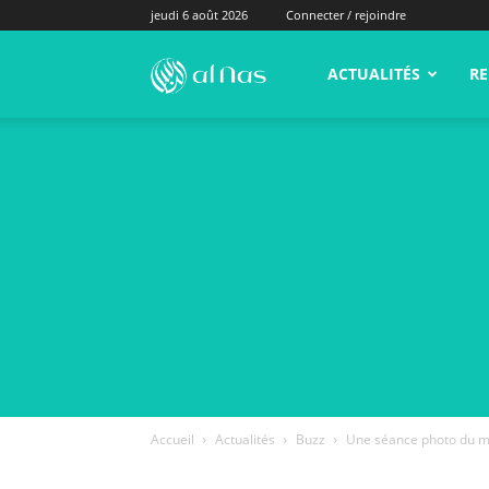
jeudi 6 août 2026
Connecter / rejoindre
alNas.fr
ACTUALITÉS
RE
Accueil
Actualités
Buzz
Une séance photo du ma