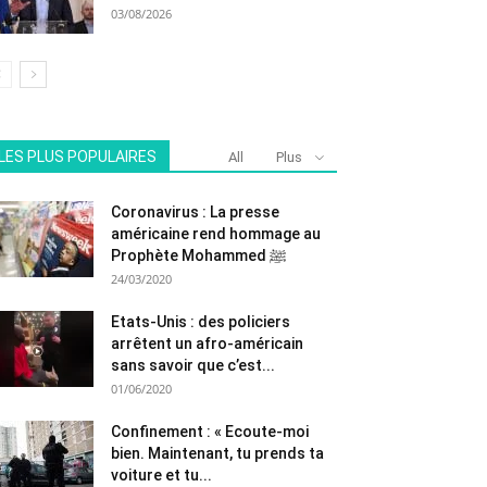
03/08/2026
LES PLUS POPULAIRES
All
Plus
Coronavirus : La presse
américaine rend hommage au
Prophète Mohammed ﷺ
24/03/2020
Etats-Unis : des policiers
arrêtent un afro-américain
sans savoir que c’est...
01/06/2020
Confinement : « Ecoute-moi
bien. Maintenant, tu prends ta
voiture et tu...