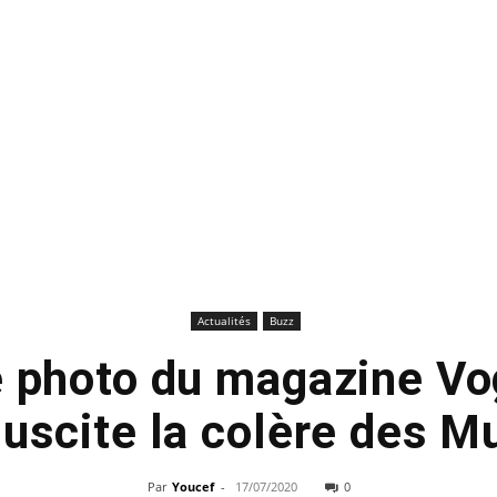
Actualités
Buzz
 photo du magazine Vo
uscite la colère des 
Par
Youcef
-
17/07/2020
0