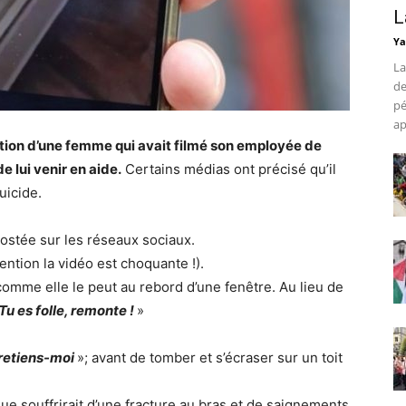
L
Ya
La
de
pé
ap
ation d’une femme qui avait filmé son employée de
 lui venir en aide.
Certains médias ont précisé qu’il
uicide.
postée sur les réseaux sociaux.
ention la vidéo est choquante !).
comme elle le peut au rebord d’une fenêtre. Au lieu de
Tu es folle, remonte !
»
retiens-moi
»; avant de tomber et s’écraser sur un toit
ue souffrirait d’une fracture au bras et de saignements