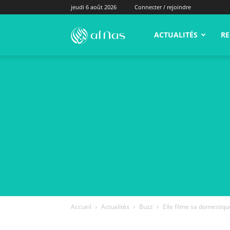
jeudi 6 août 2026
Connecter / rejoindre
alNas.fr
ACTUALITÉS
RE
Accueil
Actualités
Buzz
Elle filme sa domestiqu