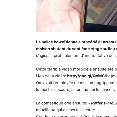
La police koweïtienne a procédé à l’arrest
maison chutant du septième étage au lieu de
s’agissait probablement d’une tentative de s
Cette terrible vidéo morbide a ensuite été 
Lien de la vidéo:
http://goo.gl/QxMG9v
(att
On y voit l’employée de maison s’agrippant 
lui porter secours, la femme qui lui lance: «
La domestique crie ensuite: «
Retiens-moi, 
métallique qui a amorti sa chute.
Conduite en urgence à l’hôpital, la domestiq