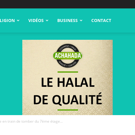
LIGION
VIDÉOS
BUSINESS
CONTACT
e en train de tomber du 7ème étage...