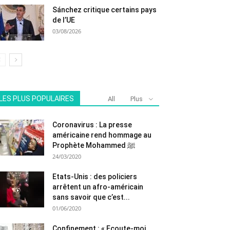
Sánchez critique certains pays
de l’UE
03/08/2026
LES PLUS POPULAIRES
All
Plus
Coronavirus : La presse
américaine rend hommage au
Prophète Mohammed ﷺ
24/03/2020
Etats-Unis : des policiers
arrêtent un afro-américain
sans savoir que c’est...
01/06/2020
Confinement : « Ecoute-moi