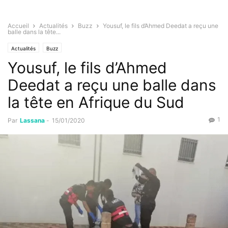
Accueil
Actualités
Buzz
Yousuf, le fils d’Ahmed Deedat a reçu une
balle dans la tête...
Actualités
Buzz
Yousuf, le fils d’Ahmed
Deedat a reçu une balle dans
la tête en Afrique du Sud
1
Par
Lassana
-
15/01/2020