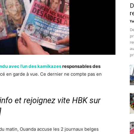
D
r
Ya
De
pr
re
au
pr
ndu avec l’un des kamikazes
responsables des
acé en garde à vue. Ce dernier ne compte pas en
nfo et rejoignez vite HBK sur
]
 du matin, Ouanda accuse les 2 journaux belges