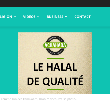
LIGION
VIDÉOS
BUSINESS
CONTACT
t comme l’un des kamikazes, Brahim découvre sa photo...