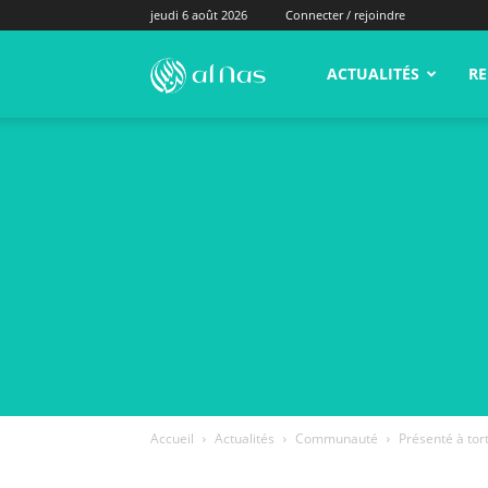
jeudi 6 août 2026
Connecter / rejoindre
alNas.fr
ACTUALITÉS
RE
Accueil
Actualités
Communauté
Présenté à tor