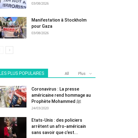
03/08/2026
Manifestation à Stockholm
pour Gaza
03/08/2026
LES PLUS POPULAIRES
All
Plus
Coronavirus : La presse
américaine rend hommage au
Prophète Mohammed ﷺ
24/03/2020
Etats-Unis : des policiers
arrêtent un afro-américain
sans savoir que c’est...