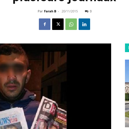
Par
Farah B
-
20/11/2015
0