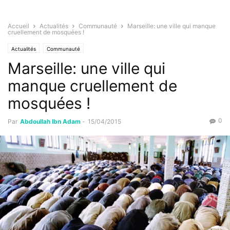
Accueil
Actualités
Communauté
Marseille: une ville qui manque
cruellement de mosquées !
Actualités
Communauté
Marseille: une ville qui
manque cruellement de
mosquées !
0
Par
Abdoullah Ibn Adam
-
15/04/2015