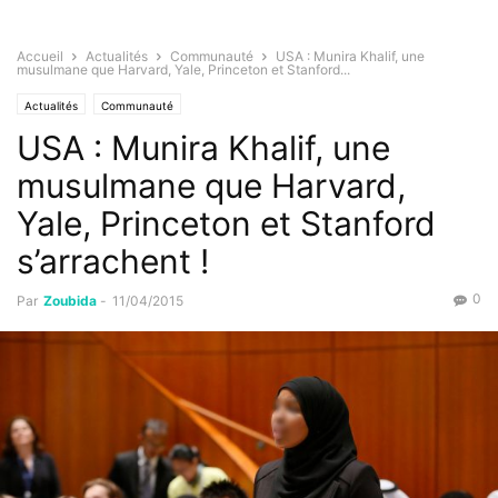
Accueil
Actualités
Communauté
USA : Munira Khalif, une
musulmane que Harvard, Yale, Princeton et Stanford...
Actualités
Communauté
USA : Munira Khalif, une
musulmane que Harvard,
Yale, Princeton et Stanford
s’arrachent !
0
Par
Zoubida
-
11/04/2015