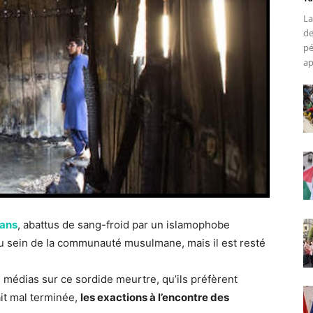
La
de
pé
ap
mans
, abattus de sang-froid par un islamophobe
au sein de la communauté musulmane, mais il est resté
es médias sur ce sordide meurtre, qu’ils préfèrent
it mal terminée,
les exactions à l’encontre des