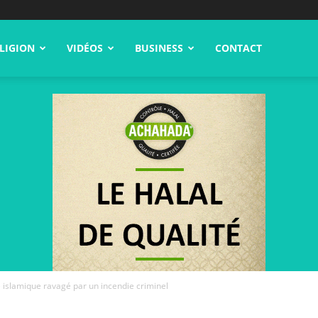
LIGION
VIDÉOS
BUSINESS
CONTACT
 islamique ravagé par un incendie criminel