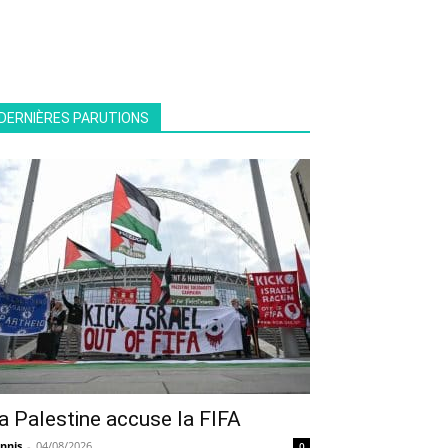
DERNIÈRES PARUTIONS
a Palestine accuse la FIFA
nnis
-
04/08/2026
0