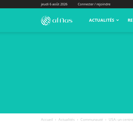
jeudi 6 août 2026
Connecter / rejoindre
alNas.fr
ACTUALITÉS
RE
Accueil
Actualités
Communauté
USA: un centre