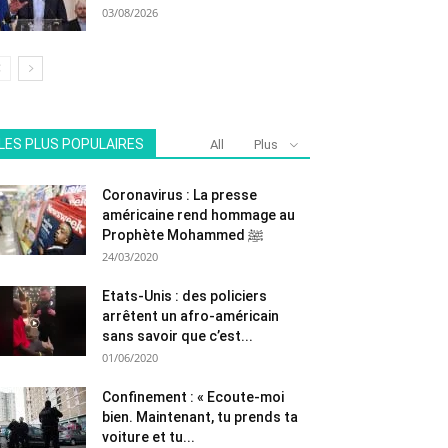
03/08/2026
LES PLUS POPULAIRES
All
Plus
Coronavirus : La presse
américaine rend hommage au
Prophète Mohammed ﷺ
24/03/2020
Etats-Unis : des policiers
arrêtent un afro-américain
sans savoir que c’est...
01/06/2020
Confinement : « Ecoute-moi
bien. Maintenant, tu prends ta
voiture et tu...