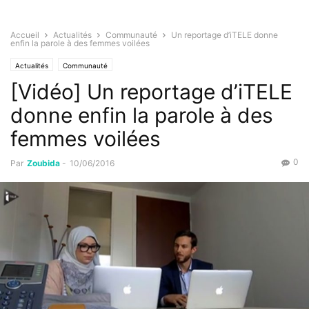
Accueil
Actualités
Communauté
Un reportage d’iTELE donne
enfin la parole à des femmes voilées
Actualités
Communauté
[Vidéo] Un reportage d’iTELE
donne enfin la parole à des
femmes voilées
0
Par
Zoubida
-
10/06/2016