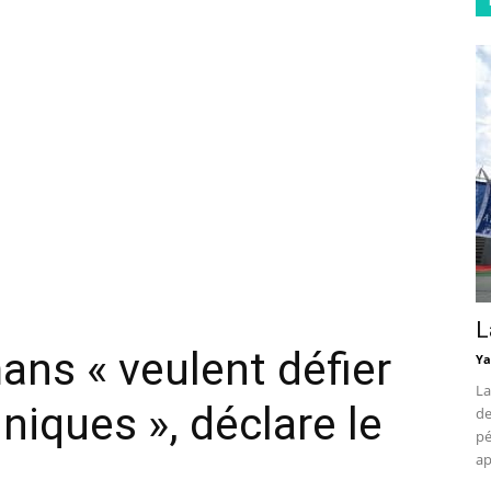
L
ns « veulent défier
Ya
La
nniques », déclare le
de
pé
ap