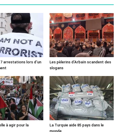
7 arrestations lors d’un
Les pèlerins d’Arbaïn scandent des
ment
slogans
lle à agir pour la
La Turquie aide 85 pays dans le
monde