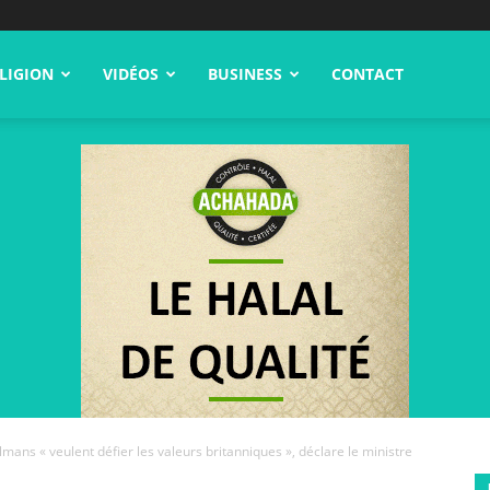
LIGION
VIDÉOS
BUSINESS
CONTACT
mans « veulent défier les valeurs britanniques », déclare le ministre