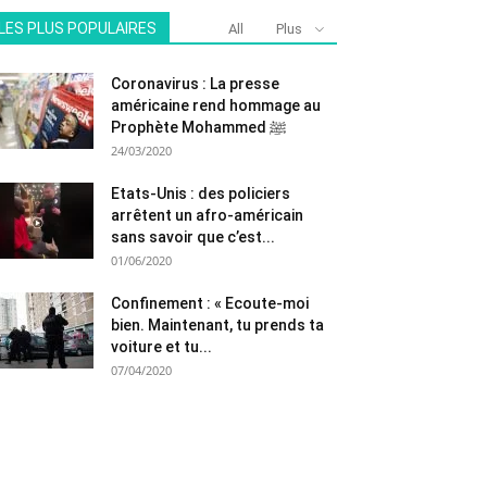
LES PLUS POPULAIRES
All
Plus
Coronavirus : La presse
américaine rend hommage au
Prophète Mohammed ﷺ
24/03/2020
Etats-Unis : des policiers
arrêtent un afro-américain
sans savoir que c’est...
01/06/2020
Confinement : « Ecoute-moi
bien. Maintenant, tu prends ta
voiture et tu...
07/04/2020