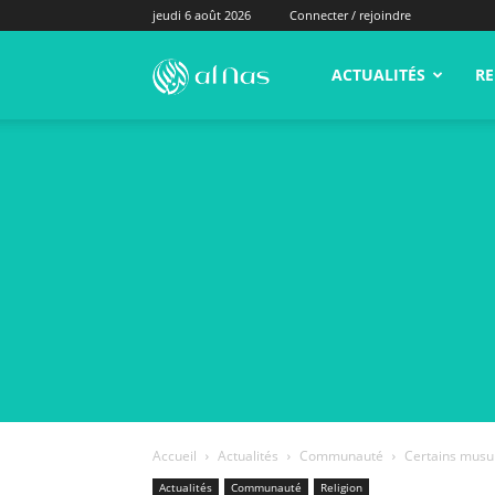
jeudi 6 août 2026
Connecter / rejoindre
alNas.fr
ACTUALITÉS
RE
Accueil
Actualités
Communauté
Certains musul
Actualités
Communauté
Religion