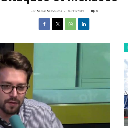
Par
Samir Salhoume
-
09/11/2019
0