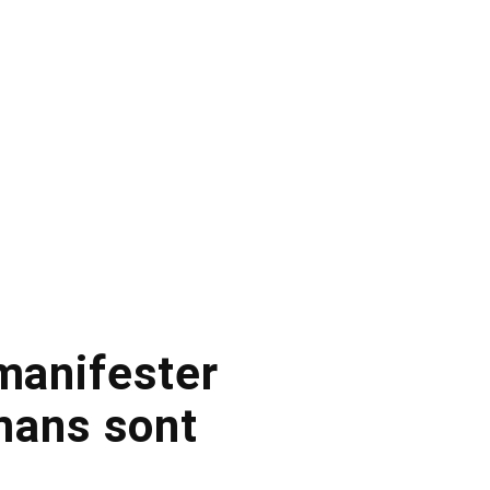
 manifester
mans sont