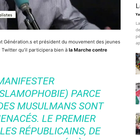
L
Ya
La
de
pé
 Génération.s et président du mouvement des jeunes
ap
 Twitter qu’il participera bien à
la Marche contre
 MANIFESTER
ISLAMOPHOBIE) PARCE
 DES MUSULMANS SONT
ENACÉS. LE PREMIER
LES RÉPUBLICAINS, DE