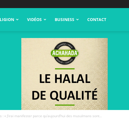
LIGION
VIDÉOS
BUSINESS
CONTACT
 : « J’irai manifester parce qu’aujourd’hui des musulmans sont...