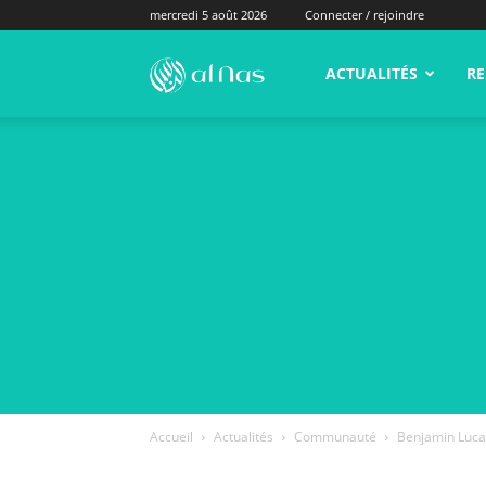
mercredi 5 août 2026
Connecter / rejoindre
alNas.fr
ACTUALITÉS
RE
Accueil
Actualités
Communauté
Benjamin Lucas