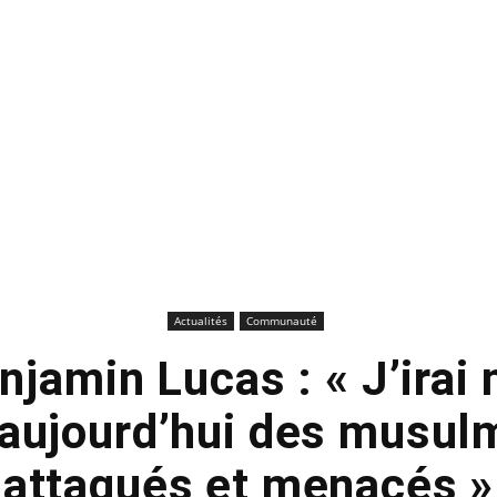
Actualités
Communauté
njamin Lucas : « J’irai
’aujourd’hui des musul
attaqués et menacés »