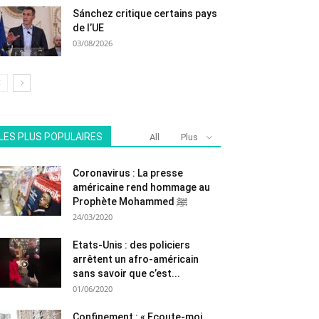
Sánchez critique certains pays
de l’UE
03/08/2026
LES PLUS POPULAIRES
All
Plus
Coronavirus : La presse
américaine rend hommage au
Prophète Mohammed ﷺ
24/03/2020
Etats-Unis : des policiers
arrêtent un afro-américain
sans savoir que c’est...
01/06/2020
Confinement : « Ecoute-moi