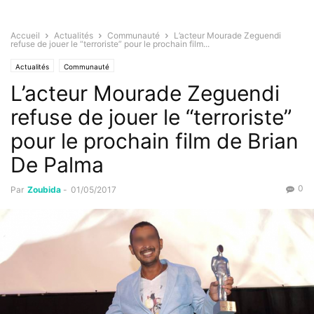
Accueil
Actualités
Communauté
L’acteur Mourade Zeguendi
refuse de jouer le “terroriste” pour le prochain film...
Actualités
Communauté
L’acteur Mourade Zeguendi
refuse de jouer le “terroriste”
pour le prochain film de Brian
De Palma
0
Par
Zoubida
-
01/05/2017