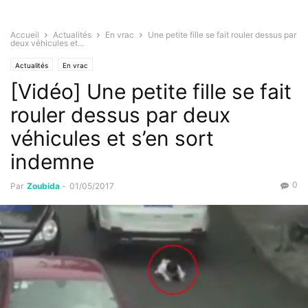
Accueil
Actualités
En vrac
Une petite fille se fait rouler dessus par
deux véhicules et...
Actualités
En vrac
[Vidéo] Une petite fille se fait
rouler dessus par deux
véhicules et s’en sort
indemne
0
Par
Zoubida
-
01/05/2017