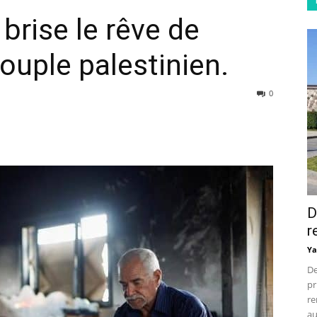
brise le rêve de
ouple palestinien.
0
D
r
Ya
De
pr
re
au