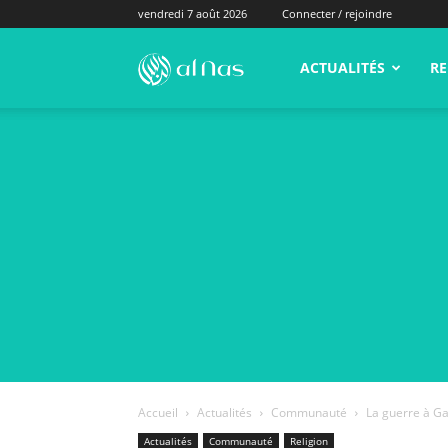
vendredi 7 août 2026
Connecter / rejoindre
alNas.fr
ACTUALITÉS
RE
Accueil
Actualités
Communauté
La guerre à Ga
Actualités
Communauté
Religion