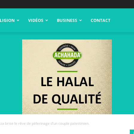
LIGION
VIDÉOS
BUSINESS
CONTACT
za brise le rêve de pèlerinage d’un couple palestinien.