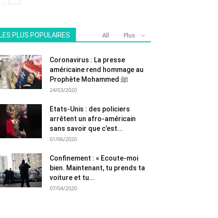
LES PLUS POPULAIRES
All
Plus
Coronavirus : La presse
américaine rend hommage au
Prophète Mohammed ﷺ
24/03/2020
Etats-Unis : des policiers
arrêtent un afro-américain
sans savoir que c’est...
01/06/2020
Confinement : « Ecoute-moi
bien. Maintenant, tu prends ta
voiture et tu...
07/04/2020