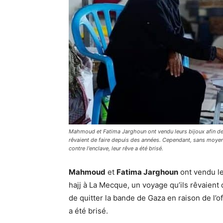
Mahmoud et Fatima Jarghoun ont vendu leurs bijoux afin de p
rêvaient de faire depuis des années. Cependant, sans moyen d
contre l'enclave, leur rêve a été brisé.
Mahmoud
et
Fatima Jarghoun
ont vendu le
hajj à La Mecque, un voyage qu’ils rêvaien
de quitter la bande de Gaza en raison de l’of
a été brisé.