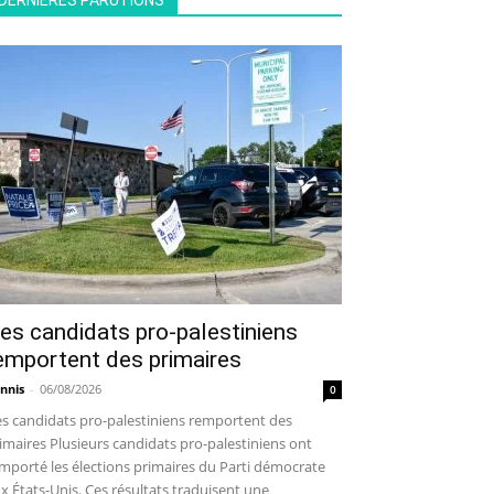
DERNIÈRES PARUTIONS
es candidats pro-palestiniens
emportent des primaires
nnis
-
06/08/2026
0
s candidats pro-palestiniens remportent des
imaires Plusieurs candidats pro-palestiniens ont
mporté les élections primaires du Parti démocrate
x États-Unis. Ces résultats traduisent une