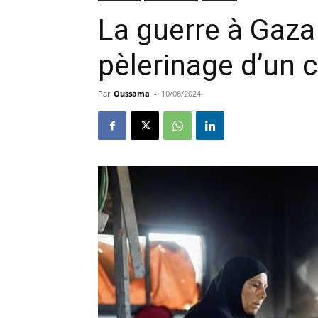
La guerre à Gaza 
pèlerinage d’un c
Par
Oussama
-
10/06/2024