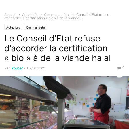
Accueil
Actualités
Communauté
Le Conseil d’Etat refuse
d’accorder la certification « bio » à de la viande...
Actualités
Communauté
Le Conseil d’Etat refuse
d’accorder la certification
« bio » à de la viande halal
0
Par
Youcef
-
07/01/2021