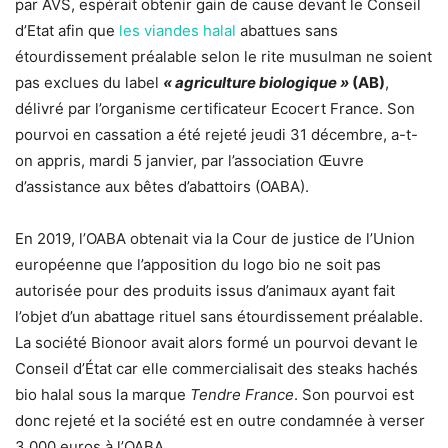
par AVS, espérait obtenir gain de cause devant le Conseil
d’Etat afin que
les viandes halal
abattues sans
étourdissement préalable selon le rite musulman ne soient
pas exclues du label
« agriculture biologique »
(AB)
,
délivré par l’organisme certificateur Ecocert France. Son
pourvoi en cassation a été rejeté jeudi 31 décembre, a-t-
on appris, mardi 5 janvier, par l’association Œuvre
d’assistance aux bêtes d’abattoirs (OABA).
En 2019, l’OABA obtenait via la Cour de justice de l’Union
européenne que l’apposition du logo bio ne soit pas
autorisée pour des produits issus d’animaux ayant fait
l’objet d’un abattage rituel sans étourdissement préalable.
La société Bionoor avait alors formé un pourvoi devant le
Conseil d’État car elle commercialisait des steaks hachés
bio halal sous la marque
Tendre France
. Son pourvoi est
donc rejeté et la société est en outre condamnée à verser
3 000 euros à l’OABA.