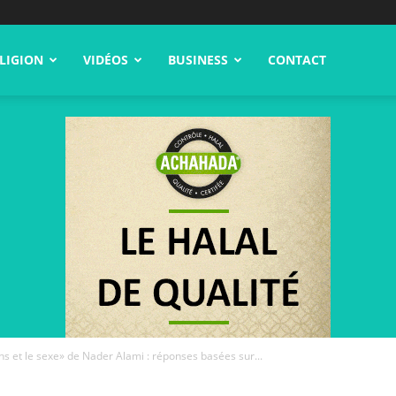
LIGION
VIDÉOS
BUSINESS
CONTACT
 et le sexe» de Nader Alami : réponses basées sur...