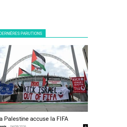
DERNIÈRES PARUTIONS
a Palestine accuse la FIFA
nnis
-
04/08/2026
0