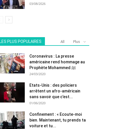
03/08/2026
LES PLUS POPULAIRES
All
Plus
Coronavirus : La presse
américaine rend hommage au
Prophète Mohammed ﷺ
24/03/2020
Etats-Unis : des policiers
arrêtent un afro-américain
sans savoir que c’est...
01/06/2020
Confinement : « Ecoute-moi
bien. Maintenant, tu prends ta
voiture et tu...