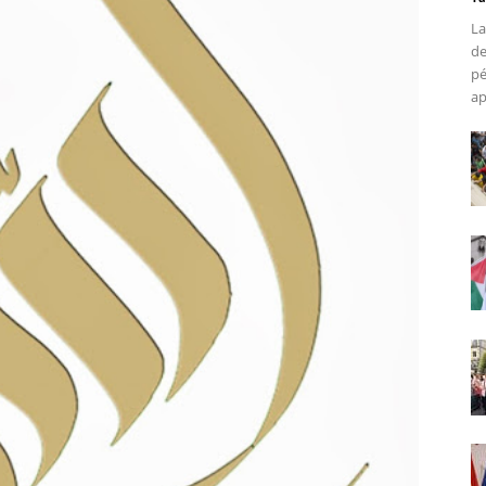
La
de
pé
ap