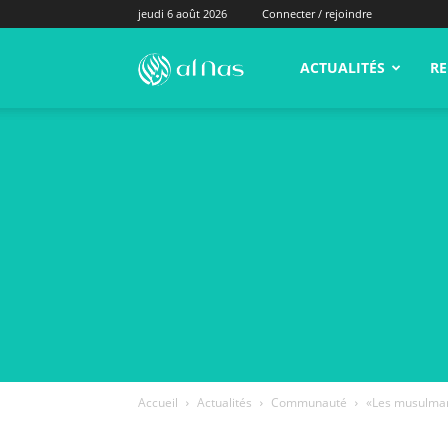
jeudi 6 août 2026
Connecter / rejoindre
alNas.fr
ACTUALITÉS
RE
Accueil
Actualités
Communauté
«Les musulmans