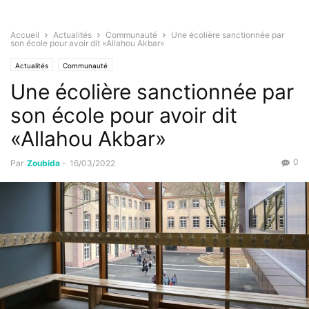
Accueil
Actualités
Communauté
Une écolière sanctionnée par
son école pour avoir dit «Allahou Akbar»
Actualités
Communauté
Une écolière sanctionnée par
son école pour avoir dit
«Allahou Akbar»
0
Par
Zoubida
-
16/03/2022