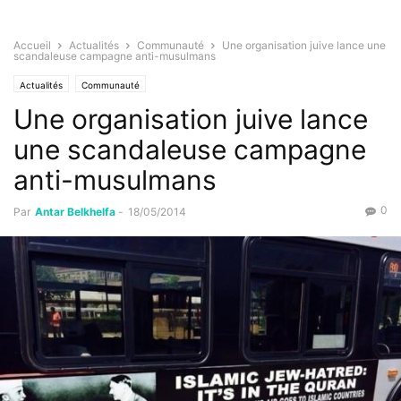
Accueil
Actualités
Communauté
Une organisation juive lance une
scandaleuse campagne anti-musulmans
Actualités
Communauté
Une organisation juive lance
une scandaleuse campagne
anti-musulmans
0
Par
Antar Belkhelfa
-
18/05/2014