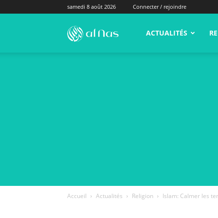
samedi 8 août 2026
Connecter / rejoindre
alNas.fr
ACTUALITÉS
RE
Accueil
Actualités
Religion
Islam: Calmer les te