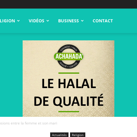
LIGION
VIDÉOS
BUSINESS
CONTACT
nsions entre la femme et son mari
Actualités
Religion