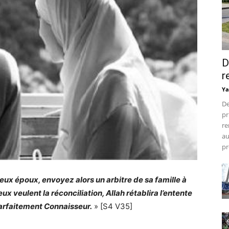
D
r
Ya
De
pr
re
au
pr
eux époux, envoyez alors un arbitre de sa famille à
 deux veulent la réconciliation, Allah rétablira l’entente
Parfaitement Connaisseur.
» [S4 V35]