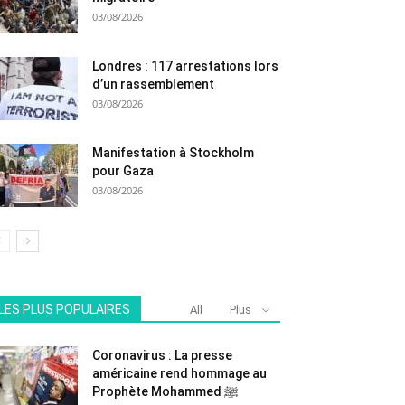
03/08/2026
Londres : 117 arrestations lors
d’un rassemblement
03/08/2026
Manifestation à Stockholm
pour Gaza
03/08/2026
LES PLUS POPULAIRES
All
Plus
Coronavirus : La presse
américaine rend hommage au
Prophète Mohammed ﷺ