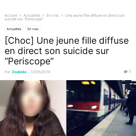
Accueil
Actualités
En vrac
Une jeune fille diffuse en direct son
suicide sur “Periscope”
Actualités
En vrac
[Choc] Une jeune fille diffuse
en direct son suicide sur
“Periscope”
0
Par
Zoubida
-
12/05/2016