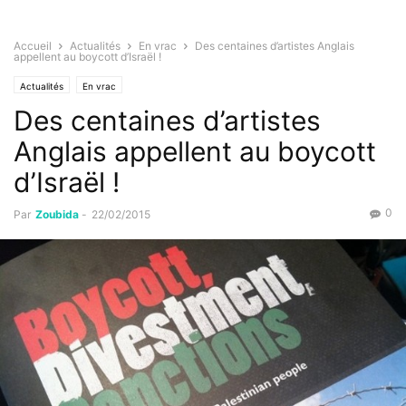
Accueil
Actualités
En vrac
Des centaines d’artistes Anglais
appellent au boycott d’Israël !
Actualités
En vrac
Des centaines d’artistes
Anglais appellent au boycott
d’Israël !
0
Par
Zoubida
-
22/02/2015