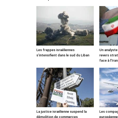
Les frappes israéliennes
Un analyste
s’intensifient dans le sud du Liban
revers stra
face à l’Iran
La justice israélienne suspend la
Les compag
démolition de commerces
européennes