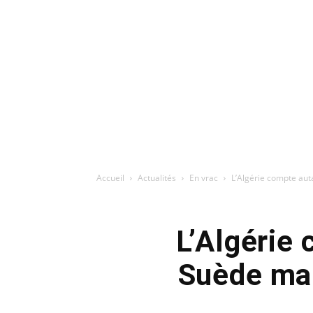
Accueil
Actualités
En vrac
L’Algérie compte auta
L’Algérie 
Suède mais