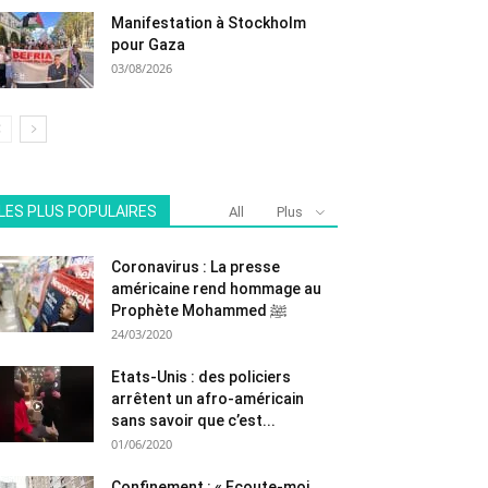
Manifestation à Stockholm
pour Gaza
03/08/2026
LES PLUS POPULAIRES
All
Plus
Coronavirus : La presse
américaine rend hommage au
Prophète Mohammed ﷺ
24/03/2020
Etats-Unis : des policiers
arrêtent un afro-américain
sans savoir que c’est...
01/06/2020
Confinement : « Ecoute-moi