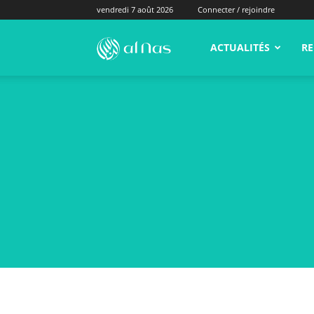
vendredi 7 août 2026
Connecter / rejoindre
alNas.fr
ACTUALITÉS
RE