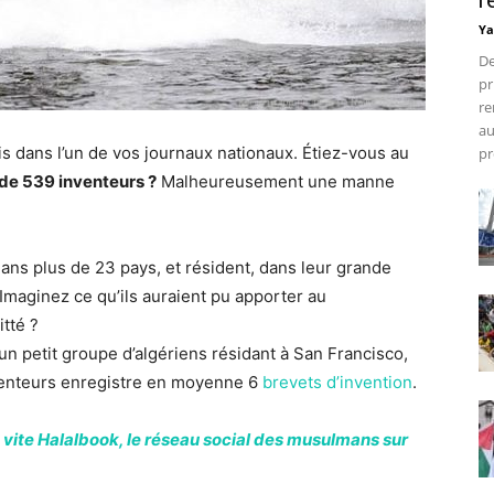
r
Ya
De
pr
re
au
is dans l’un de vos journaux nationaux. Étiez-vous au
pr
de 539 inventeurs ?
Malheureusement une manne
ans plus de 23 pays, et résident, dans leur grande
Imaginez ce qu’ils auraient pu apporter au
itté ?
un petit groupe d’algériens résidant à San Francisco,
nventeurs enregistre en moyenne 6
brevets d’invention
.
 vite Halalbook, le réseau social des musulmans sur