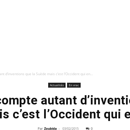
nt d’inventions que la Suède mais c’est l’Occident qui en...
Actualités
En vrac
compte autant d’invent
 c’est l’Occident qui e
Par
Zoubida
-
03/02/2015
0