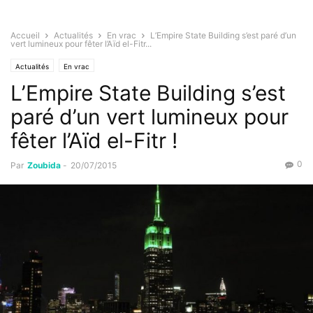
Accueil
Actualités
En vrac
L’Empire State Building s’est paré d’un
vert lumineux pour fêter l’Aïd el-Fitr...
Actualités
En vrac
L’Empire State Building s’est
paré d’un vert lumineux pour
fêter l’Aïd el-Fitr !
0
Par
Zoubida
-
20/07/2015