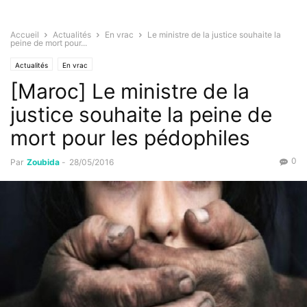
Accueil
Actualités
En vrac
Le ministre de la justice souhaite la
peine de mort pour...
Actualités
En vrac
[Maroc] Le ministre de la
justice souhaite la peine de
mort pour les pédophiles
0
Par
Zoubida
-
28/05/2016