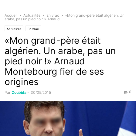
Accueil
Actualités
En vrac
«Mon grand-père était algérien. Un
arabe, pas un pied noir !» Arnaud...
Actualités
En vrac
«Mon grand-père était
algérien. Un arabe, pas un
pied noir !» Arnaud
Montebourg fier de ses
origines
0
Par
Zoubida
-
30/05/2015