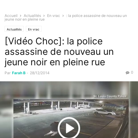
Accueil
Actualités
En vrac
: la police assassine de nouveau un
jeune noir en pleine rue
Actualités
En vrac
[Vidéo Choc]: la police
assassine de nouveau un
jeune noir en pleine rue
0
Par
Farah B
-
28/12/2014