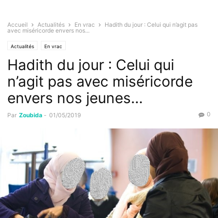
Accueil
Actualités
En vrac
Hadith du jour : Celui qui n’agit pas
avec miséricorde envers nos...
Actualités
En vrac
Hadith du jour : Celui qui
n’agit pas avec miséricorde
envers nos jeunes…
0
Par
Zoubida
-
01/05/2019