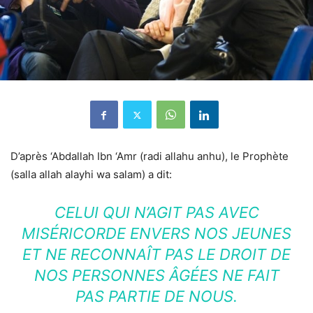
D’après ‘Abdallah Ibn ‘Amr (radi allahu anhu), le Prophète
(salla allah alayhi wa salam) a dit:
CELUI QUI N’AGIT PAS AVEC
MISÉRICORDE ENVERS NOS JEUNES
ET NE RECONNAÎT PAS LE DROIT DE
NOS PERSONNES ÂGÉES NE FAIT
PAS PARTIE DE NOUS.