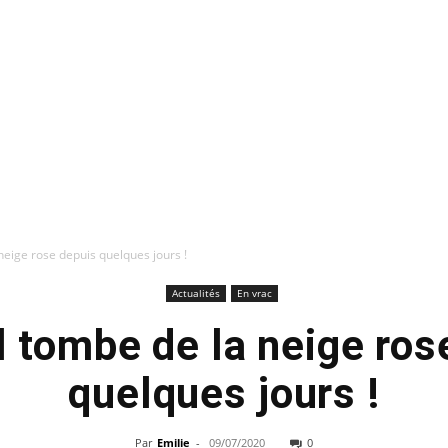
a neige rose depuis quelques jours !
Actualités
En vrac
 Il tombe de la neige ro
quelques jours !
Par
Emilie
-
09/07/2020
0