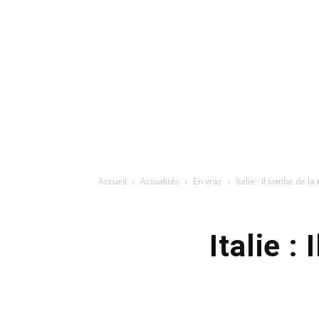
Accueil
Actualités
En vrac
Italie : Il tombe de l
Italie :