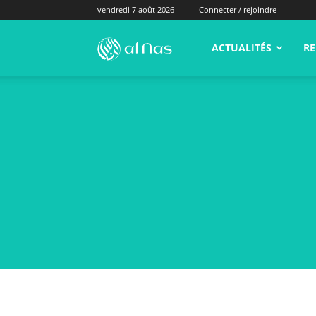
vendredi 7 août 2026
Connecter / rejoindre
alNas.fr
ACTUALITÉS
RE