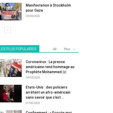
Manifestation à Stockholm
pour Gaza
03/08/2026
LES PLUS POPULAIRES
All
Plus
Coronavirus : La presse
américaine rend hommage au
Prophète Mohammed ﷺ
24/03/2020
Etats-Unis : des policiers
arrêtent un afro-américain
sans savoir que c’est...
01/06/2020
Confinement : « Ecoute-moi